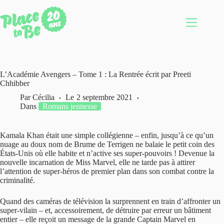
Passer
au
contenu
L’Académie Avengers – Tome 1 : La Rentrée écrit par Preeti
Chhibber
Par
Cécilia
Le
2 septembre 2021
Dans
Romans jeunesse
Kamala Khan était une simple collégienne – enfin, jusqu’à ce qu’un
nuage au doux nom de Brume de Terrigen ne balaie le petit coin des
États-Unis où elle habite et n’active ses super-pouvoirs ! Devenue la
nouvelle incarnation de Miss Marvel, elle ne tarde pas à attirer
l’attention de super-héros de premier plan dans son combat contre la
criminalité.
Quand des caméras de télévision la surprennent en train d’affronter un
super-vilain – et, accessoirement, de détruire par erreur un bâtiment
entier – elle reçoit un message de la grande Captain Marvel en