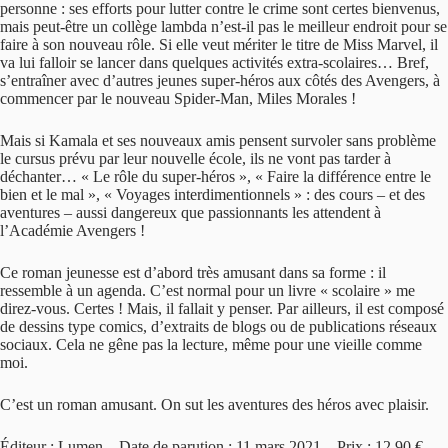
personne : ses efforts pour lutter contre le crime sont certes bienvenus,
mais peut-être un collège lambda n’est-il pas le meilleur endroit pour se
faire à son nouveau rôle. Si elle veut mériter le titre de Miss Marvel, il
va lui falloir se lancer dans quelques activités extra-scolaires… Bref,
s’entraîner avec d’autres jeunes super-héros aux côtés des Avengers, à
commencer par le nouveau Spider-Man, Miles Morales !
Mais si Kamala et ses nouveaux amis pensent survoler sans problème
le cursus prévu par leur nouvelle école, ils ne vont pas tarder à
déchanter… « Le rôle du super-héros », « Faire la différence entre le
bien et le mal », « Voyages interdimentionnels » : des cours – et des
aventures – aussi dangereux que passionnants les attendent à
l’Académie Avengers !
Ce roman jeunesse est d’abord très amusant dans sa forme : il
ressemble à un agenda. C’est normal pour un livre « scolaire » me
direz-vous. Certes ! Mais, il fallait y penser. Par ailleurs, il est composé
de dessins type comics, d’extraits de blogs ou de publications réseaux
sociaux. Cela ne gêne pas la lecture, même pour une vieille comme
moi.
C’est un roman amusant. On sut les aventures des héros avec plaisir.
Éditeur : Lumen – Date de parution : 11 mars 2021 – Prix : 12,90 € –