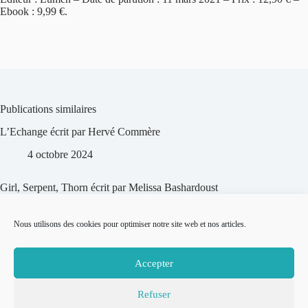
Ebook : 9,99 €.
Publications similaires
L’Echange écrit par Hervé Commère
4 octobre 2024
Girl, Serpent, Thorn écrit par Melissa Bashardoust
27 juin 2023
Nous utilisons des cookies pour optimiser notre site web et nos articles.
Les Vertuoses écrit par Susie Morgen Stern et Emma Gauthier
Accepter
8 septembre 2022
Refuser