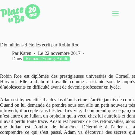
Passer
au
contenu
Dix millions d’étoiles écrit par Robin Roe
Par
Karen
Le
22 novembre 2017
Dans
Romans Young-Adult
Robin Roe est diplômée des prestigieuses universités de Cornell et
Harvard. Elle a d’abord travaillé comme assistante sociale auprès
d’adolescents en difficulté avant de devenir professeur en lycée.
Adam est hyperactif : il a des tas d’amis et ne s’arrête jamais de courir.
Quand on lui demande de prendre sous son aile un petit nouveau très
introverti, il accepte sans hésiter. Très vite, il comprend que ce garçon
n’est autre que Julian, un orphelin qui a vécu chez lui autrefois et dont
il avait perdu toute trace. Adam est heureux de ces retrouvailles, alors
que Julian est l’ombre de lui-même. Déterminé à l’aider et à
comprendre ce qui s’est passé, Adam va découvrir des secrets qui