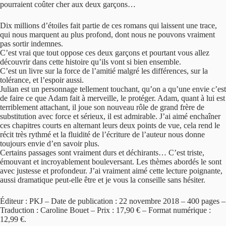
pourraient coûter cher aux deux garçons…
Dix millions d’étoiles fait partie de ces romans qui laissent une trace,
qui nous marquent au plus profond, dont nous ne pouvons vraiment
pas sortir indemnes.
C’est vrai que tout oppose ces deux garçons et pourtant vous allez
découvrir dans cette histoire qu’ils vont si bien ensemble.
C’est un livre sur la force de l’amitié malgré les différences, sur la
tolérance, et l’espoir aussi.
Julian est un personnage tellement touchant, qu’on a qu’une envie c’est
de faire ce que Adam fait à merveille, le protéger. Adam, quant à lui est
terriblement attachant, il joue son nouveau rôle de grand frère de
substitution avec force et sérieux, il est admirable. J’ai aimé enchaîner
ces chapitres courts en alternant leurs deux points de vue, cela rend le
récit très rythmé et la fluidité de l’écriture de l’auteur nous donne
toujours envie d’en savoir plus.
Certains passages sont vraiment durs et déchirants… C’est triste,
émouvant et incroyablement bouleversant. Les thèmes abordés le sont
avec justesse et profondeur. J’ai vraiment aimé cette lecture poignante,
aussi dramatique peut-elle être et je vous la conseille sans hésiter.
Éditeur : PKJ – Date de publication : 22 novembre 2018 – 400 pages –
Traduction : Caroline Bouet – Prix : 17,90 € – Format numérique :
12,99 €.