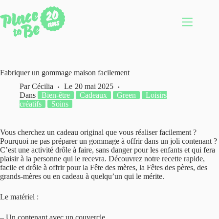
Passer
au
contenu
Fabriquer un gommage maison facilement
Par
Cécilia
Le
20 mai 2025
Dans
Bien-être
Cadeaux
Green
Loisirs
créatifs
Soins
Vous cherchez un cadeau original que vous réaliser facilement ?
Pourquoi ne pas préparer un gommage à offrir dans un joli contenant ?
C’est une activité drôle à faire, sans danger pour les enfants et qui fera
plaisir à la personne qui le recevra. Découvrez notre recette rapide,
facile et drôle à offrir pour la Fête des mères, la Fêtes des pères, des
grands-mères ou en cadeau à quelqu’un qui le mérite.
Le matériel :
– Un contenant avec un couvercle