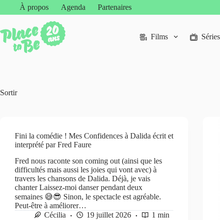
Passer
À propos
Agenda
Partenaires
au
contenu
Films
Séries
Sortir
Fini la comédie ! Mes Confidences à Dalida écrit et
interprété par Fred Faure
Fred nous raconte son coming out (ainsi que les
difficultés mais aussi les joies qui vont avec) à
travers les chansons de Dalida. Déjà, je vais
chanter Laissez-moi danser pendant deux
semaines 😅😎 Sinon, le spectacle est agréable.
Peut-être à améliorer…
Cécilia
19 juillet 2026
1 min