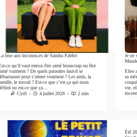
La bise aux inconnu.es de Sandra Fabbri
Je ne 
Maud
Est-ce qu’il vaut mieux être aimé beaucoup ou être
aimé vraiment ? De quels parasites faut-il se
Elise 
débarrasser pour s’aimer vraiment ? Les amis, la
sa mèr
famille, le travail ? Est-ce que c’est ça qui nous
coupab
définit ou est-ce que ça…
vie, e
incont
Cyril
4 juillet 2026
2 min
Été 20