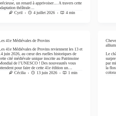
précieuse, un renard à apprivoiser… A travers cette
adaptation théâtrale…
Cyril
4 juillet 2026
4 min
Les 41e Médiévales de Provins
Chever
allium
Les 41e Médiévales de Provins reviennent les 13 et
14 juin 2026, au cœur des ruelles historiques de
Le châ
cette cité médiévale unique inscrite au Patrimoine
surpre
Mondial de l’UNESCO ! Des nouveautés vous
par mi
attendent pour faire de cette 41e édition un…
la flo
colora
Cécilia
13 juin 2026
1 min