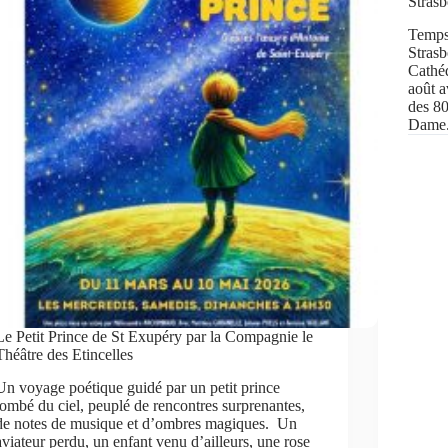
Stras
Temps 
Strasb
Cathéd
août a
des 80
Dame
Le Petit Prince de St Exupéry par la Compagnie le
Théâtre des Etincelles
Un voyage poétique guidé par un petit prince
tombé du ciel, peuplé de rencontres surprenantes,
de notes de musique et d’ombres magiques. Un
aviateur perdu, un enfant venu d’ailleurs, une rose