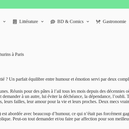
Littérature
BD & Comics
Gastronomie
hurins à Paris
mitié ? Un parfait équilibre entre humour et émotion servi par deux compl
. Réunis pour des pâtes à l’ail tous les mois depuis des décennies où il
 demander à un autre, lui éviter la déchéance, la dépendance, l’oubli. 
sses, leurs failles, leur amour pour la vie et leurs proches. Deux mecs vra
t) est abordée avec beaucoup d’humour, ce qui n’était pas forcément ga
 implique. Peut-on tout demander et/ou faire par affection pour son meil