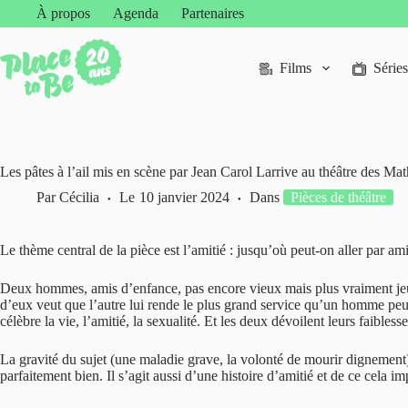
Passer
À propos
Agenda
Partenaires
au
contenu
Films
Séries
Les pâtes à l’ail mis en scène par Jean Carol Larrive au théâtre des Mat
Par
Cécilia
Le
10 janvier 2024
Dans
Pièces de théâtre
Le thème central de la pièce est l’amitié : jusqu’où peut-on aller par a
Deux hommes, amis d’enfance, pas encore vieux mais plus vraiment jeunes
d’eux veut que l’autre lui rende le plus grand service qu’un homme peut
célèbre la vie, l’amitié, la sexualité. Et les deux dévoilent leurs faible
La gravité du sujet (une maladie grave, la volonté de mourir dignemen
parfaitement bien. Il s’agit aussi d’une histoire d’amitié et de ce cela