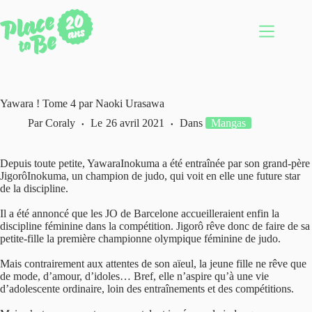
Passer
au
contenu
Yawara ! Tome 4 par Naoki Urasawa
Par
Coraly
Le
26 avril 2021
Dans
Mangas
Depuis toute petite, YawaraInokuma a été entraînée par son grand-père
JigorôInokuma, un champion de judo, qui voit en elle une future star
de la discipline.
Il a été annoncé que les JO de Barcelone accueilleraient enfin la
discipline féminine dans la compétition. Jigorô rêve donc de faire de sa
petite-fille la première championne olympique féminine de judo.
Mais contrairement aux attentes de son aïeul, la jeune fille ne rêve que
de mode, d’amour, d’idoles… Bref, elle n’aspire qu’à une vie
d’adolescente ordinaire, loin des entraînements et des compétitions.