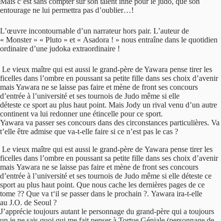
Mais c’est sans compter sur son talent inné pour le judo, que son
entourage ne lui permettra pas d’oublier…!
L’œuvre incontournable d’un narrateur hors pair. L’auteur de
« Monster » « Pluto » et « Asadora ! » nous entraîne dans le quotidien
ordinaire d’une judoka extraordinaire !
Le vieux maître qui est aussi le grand-père de Yawara pense tirer les
ficelles dans l’ombre en poussant sa petite fille dans ses choix d’avenir
mais Yawara ne se laisse pas faire et mène de front ses concours
d’entrée à l’université et ses tournois de Judo même si elle
déteste ce sport au plus haut point. Mais Jody un rival venu d’un autre
continent va lui redonner une étincelle pour ce sport.
Yawara va passer ses concours dans des circonstances particulières. Va
t’elle être admise que va-t-elle faire si ce n’est pas le cas ?
Le vieux maître qui est aussi le grand-père de Yawara pense tirer les
ficelles dans l’ombre en poussant sa petite fille dans ses choix d’avenir
mais Yawara ne se laisse pas faire et mène de front ses concours
d’entrée à l’université et ses tournois de Judo même si elle déteste ce
sport au plus haut point. Que nous cache les dernières pages de ce
tome ?? Que va t‘il se passer dans le prochain ?. Yawara ira-t-elle
au J.O. de Seoul ?
J’apprécie toujours autant le personnage du grand-père qui a toujours
un je ne sais quoi qui me fait penser à Tortue Géniale (personnage de