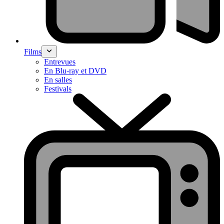
Films
Entrevues
En Blu-ray et DVD
En salles
Festivals