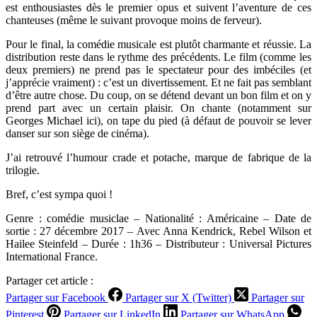
est enthousiastes dès le premier opus et suivent l’aventure de ces
chanteuses (même le suivant provoque moins de ferveur).
Pour le final, la comédie musicale est plutôt charmante et réussie. La
distribution reste dans le rythme des précédents. Le film (comme les
deux premiers) ne prend pas le spectateur pour des imbéciles (et
j’apprécie vraiment) : c’est un divertissement. Et ne fait pas semblant
d’être autre chose. Du coup, on se détend devant un bon film et on y
prend part avec un certain plaisir. On chante (notamment sur
Georges Michael ici), on tape du pied (à défaut de pouvoir se lever
danser sur son siège de cinéma).
J’ai retrouvé l’humour crade et potache, marque de fabrique de la
trilogie.
Bref, c’est sympa quoi !
Genre : comédie musiclae – Nationalité : Américaine – Date de
sortie : 27 décembre 2017 – Avec Anna Kendrick, Rebel Wilson et
Hailee Steinfeld – Durée : 1h36 – Distributeur : Universal Pictures
International France.
Partager cet article :
Partager sur Facebook
Partager sur X (Twitter)
Partager sur
Pinterest
Partager sur LinkedIn
Partager sur WhatsApp