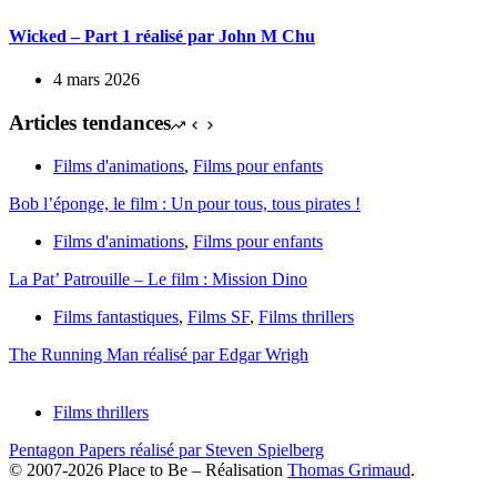
Wicked – Part 1 réalisé par John M Chu
4 mars 2026
Articles tendances
Films d'animations
,
Films pour enfants
Bob l’éponge, le film : Un pour tous, tous pirates !
Films d'animations
,
Films pour enfants
La Pat’ Patrouille – Le film : Mission Dino
Films fantastiques
,
Films SF
,
Films thrillers
The Running Man réalisé par Edgar Wrigh
Films thrillers
Pentagon Papers réalisé par Steven Spielberg
© 2007-2026 Place to Be – Réalisation
Thomas Grimaud
.