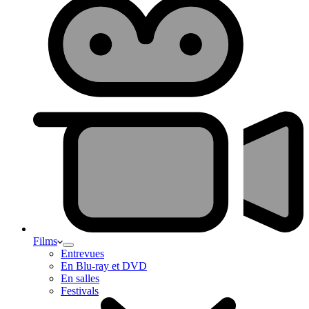
Films
Entrevues
En Blu-ray et DVD
En salles
Festivals