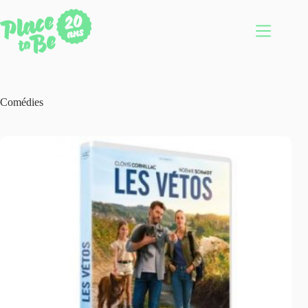
Passer
au
contenu
Comédies