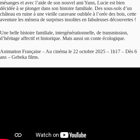
mésanges et avec l’aide de son nouvel ami Yann, Lucie est bien
décidée à se plonger dans son histoire familiale. Des sous-sols d’un
château en ruine à une vieille caravane oubliée à l’orée des bois, cette
aventure les mènera de surprises insolites en fabuleuses découvertes !
Une belle histoire familiale, intergénérationnelle, de transmission,
d’héritage affectif et historique. Mais aussi un conte écologique.
Animation Française – Au cinéma le 22 octobre 2025 – 1h17 – Dès 6
ans – Gebeka films.