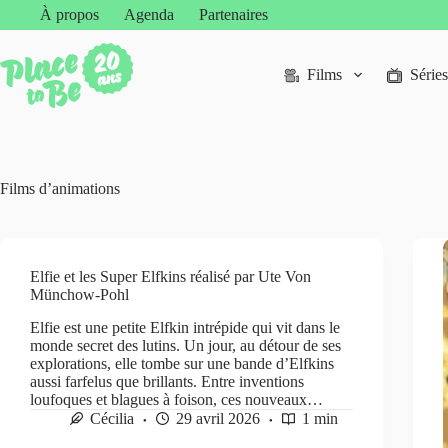
Passer
À propos
Agenda
Partenaires
au
contenu
Films
Séries
Films d’animations
Elfie et les Super Elfkins réalisé par Ute Von
Münchow-Pohl
Elfie est une petite Elfkin intrépide qui vit dans le
monde secret des lutins. Un jour, au détour de ses
explorations, elle tombe sur une bande d’Elfkins
aussi farfelus que brillants. Entre inventions
loufoques et blagues à foison, ces nouveaux…
Cécilia
29 avril 2026
1 min