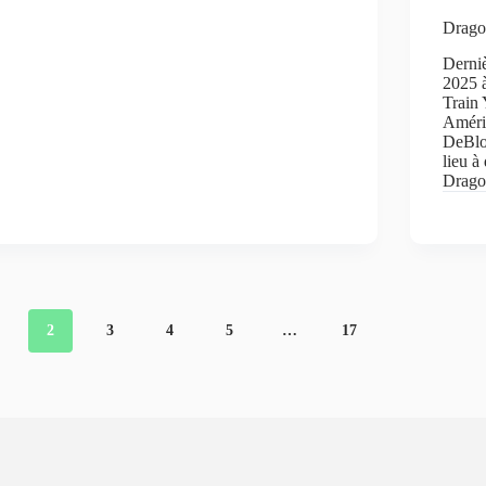
Drago
Derniè
2025 
Train 
Améri
DeBloi
lieu à
Drag
2
3
4
5
…
17