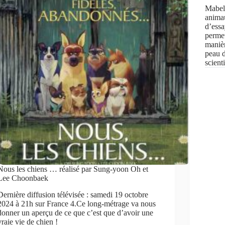
Mabel,
animau
d’essa
perme
manièr
peau d
scien
Nous les chiens … réalisé par Sung-yoon Oh et
Lee Choonbaek
Dernière diffusion télévisée : samedi 19 octobre
2024 à 21h sur France 4.Ce long-métrage va nous
donner un aperçu de ce que c’est que d’avoir une
vraie vie de chien !