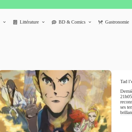
Littérature
BD & Comics
Gastronomie
Tad l’
Derniè
21h05 
recon
ses te
brilla