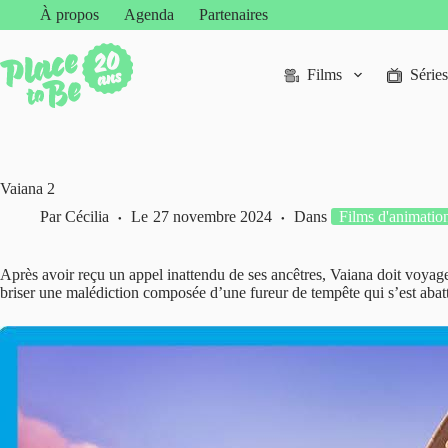
Passer
À propos
Agenda
Partenaires
au
contenu
Films
Séries
Vaiana 2
Par
Cécilia
Le
27 novembre 2024
Dans
Films d'animatio
Après avoir reçu un appel inattendu de ses ancêtres, Vaiana doit voyage
briser une malédiction composée d’une fureur de tempête qui s’est abat