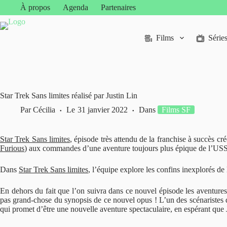
Passer
À propos
Agenda
Partenaires
au
contenu
Films
Série
Star Trek Sans limites réalisé par Justin Lin
Par
Cécilia
Le
31 janvier 2022
Dans
Films SF
Star Trek Sans limites
, épisode très attendu de la franchise à succès 
Furious
) aux commandes d’une aventure toujours plus épique de l’USS
Dans
Star Trek Sans limites
, l’équipe explore les confins inexplorés d
En dehors du fait que l’on suivra dans ce nouvel épisode les aventure
pas grand-chose du synopsis de ce nouvel opus ! L’un des scénaristes d
qui promet d’être une nouvelle aventure spectaculaire, en espérant que Ju