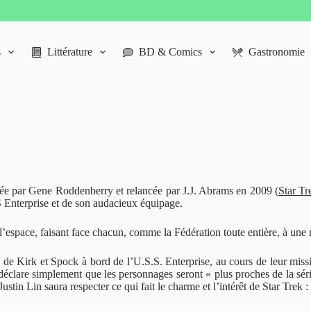
s
Littérature
BD & Comics
Gastronomie
créée par Gene Roddenberry et relancée par J.J. Abrams en 2009 (
Star Tr
 Enterprise et de son audacieux équipage.
e l’espace, faisant face chacun, comme la Fédération toute entière, à un
s de Kirk et Spock à bord de l’U.S.S. Enterprise, au cours de leur mis
éclare simplement que les personnages seront « plus proches de la série
stin Lin saura respecter ce qui fait le charme et l’intérêt de Star Trek 