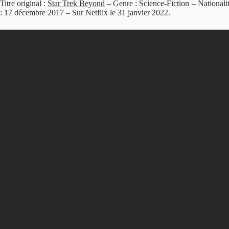
Titre original :
Star Trek Beyond
– Genre : Science-Fiction – Nationali
: 17 décembre 2017 – Sur Netflix le 31 janvier 2022.