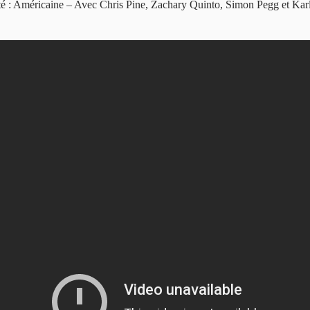
té : Américaine – Avec Chris Pine, Zachary Quinto, Simon Pegg et Kar