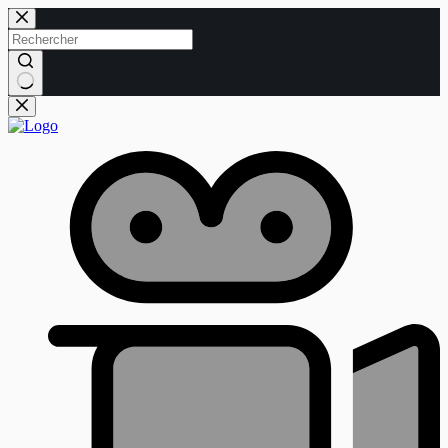
Passer
au
contenu
Aucun
résultat