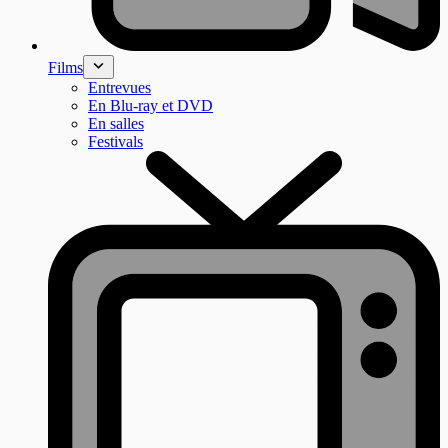
Films
Entrevues
En Blu-ray et DVD
En salles
Festivals