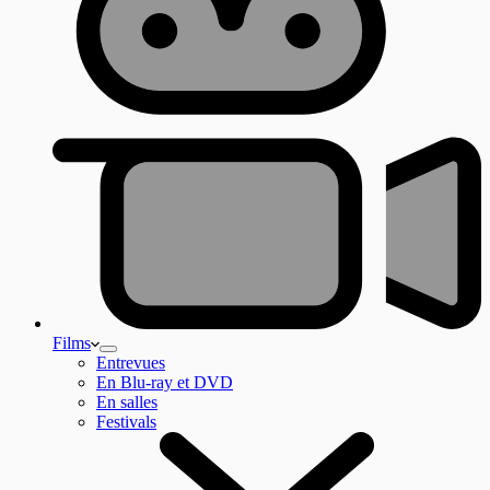
Films
Entrevues
En Blu-ray et DVD
En salles
Festivals