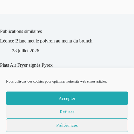
Publications similaires
Léonce Blanc met le poivron au menu du brunch
28 juillet 2026
Plats Air Fryer signés Pyrex
7 juillet 2026
Nous utilisons des cookies pour optimiser notre site web et nos articles.
Le saumon Mowi pour l’été 2026
Accepter
18 juin 2026
Refuser
© 2007-2026
Place to Be –
Mentions légales
Préférences
Réalisation
Politique de confidentialité