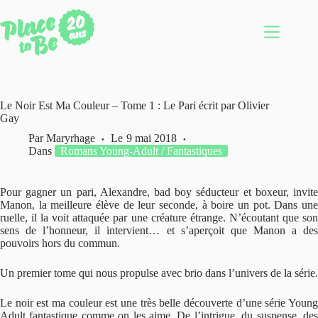
Passer
au
contenu
Le Noir Est Ma Couleur – Tome 1 : Le Pari écrit par Olivier
Gay
Par
Maryrhage
Le
9 mai 2018
Dans
Romans Young-Adult / Fantastiques
Pour gagner un pari, Alexandre, bad boy séducteur et boxeur, invite
Manon, la meilleure élève de leur seconde, à boire un pot. Dans une
ruelle, il la voit attaquée par une créature étrange. N’écoutant que son
sens de l’honneur, il intervient… et s’aperçoit que Manon a des
pouvoirs hors du commun.
Un premier tome qui nous propulse avec brio dans l’univers de la série.
Le noir est ma couleur est une très belle découverte d’une série Young
Adult fantastique comme on les aime. De l’intrigue, du suspense, des