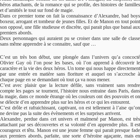
héros attachants, de la romance qui se profile, des histoires de familles
et d’amitiés le tout sur fond de magie.
Dans ce premier tome on fait la connaissance d’Alexandre, bad boys
boxeur, arrogant et tombeur de jeunes filles. Et de Manon en tout point
son opposé, une fille studieuse et discrète, qui parait plus que banal aux
premiers abords.
Deux personnages qui auraient pu se croiser dans une salle de classe
sans même apprendre à se connaitre, sauf que …
C’est un très bon début, une plongée dans l’univers qu’a concocté
Olivier Gay où l’on pose les bases, où l’on apprend à découvrir le
caractère et la vie des deux héros. Un tome qui nous happe directement
par une entrée en matière sans fioriture et auquel on s’accroche à
chaque page en se demandant où tout ça va nous mener.
C’est avec plaisir que la lecture défile, sans vraiment sans rendre
compte les pages se tournent, l’histoire nous entraine dans Paris, dans
la magie, dans ce monde étrange où les couleurs ont des pouvoirs et on
se délecte d’en apprendre plus sur les héros et ce qui les entourent.
C’est drôle et rafraichissant, captivant, on est tellement à l’aise qu’on
ne devine pas la suite des évènements et les surprises arrivent.
Alexandre, perdue dans cet univers et malmené par Manon, est très
attachant par ses découvertes et sa volonté d’en apprendre plus. Il est
courageux et têtu. Manon est une jeune femme qui parait presque fade
aux premiers abords, parfaite, une sorte d’héroïne agaçante, mais en