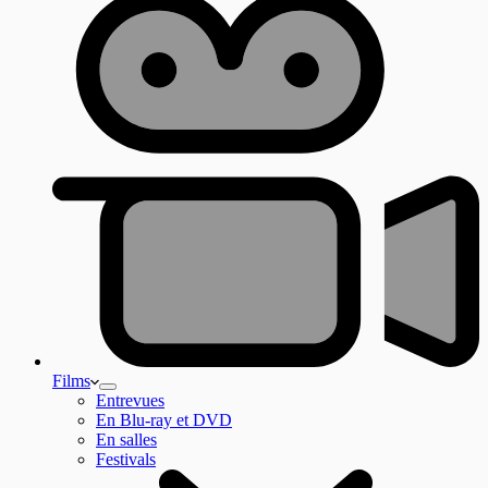
Films
Entrevues
En Blu-ray et DVD
En salles
Festivals