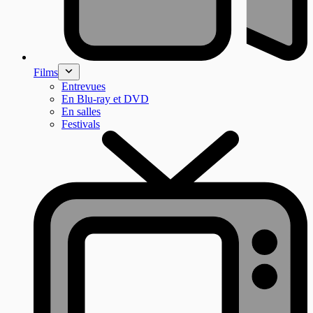
Films
Entrevues
En Blu-ray et DVD
En salles
Festivals