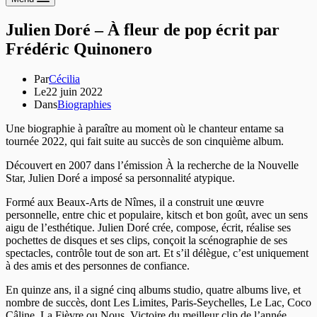
Julien Doré – À fleur de pop écrit par
Frédéric Quinonero
Par
Cécilia
Le
22 juin 2022
Dans
Biographies
Une biographie à paraître au moment où le chanteur entame sa
tournée 2022, qui fait suite au succès de son cinquième album.
Découvert en 2007 dans l’émission À la recherche de la Nouvelle
Star, Julien Doré a imposé sa personnalité atypique.
Formé aux Beaux-Arts de Nîmes, il a construit une œuvre
personnelle, entre chic et populaire, kitsch et bon goût, avec un sens
aigu de l’esthétique. Julien Doré crée, compose, écrit, réalise ses
pochettes de disques et ses clips, conçoit la scénographie de ses
spectacles, contrôle tout de son art. Et s’il délègue, c’est uniquement
à des amis et des personnes de confiance.
En quinze ans, il a signé cinq albums studio, quatre albums live, et
nombre de succès, dont Les Limites, Paris-Seychelles, Le Lac, Coco
Câline, La Fièvre ou Nous, Victoire du meilleur clip de l’année