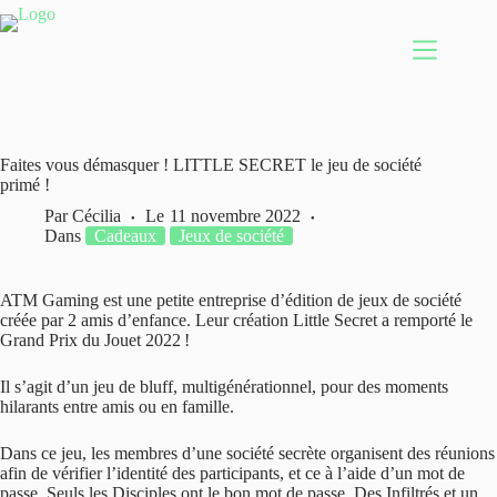
Passer
au
contenu
Faites vous démasquer ! LITTLE SECRET le jeu de société
primé !
Par
Cécilia
Le
11 novembre 2022
Dans
Cadeaux
Jeux de société
ATM Gaming est une petite entreprise d’édition de jeux de société
créée par 2 amis d’enfance. Leur création Little Secret a remporté le
Grand Prix du Jouet 2022 !
Il s’agit d’un jeu de bluff, multigénérationnel, pour des moments
hilarants entre amis ou en famille.
Dans ce jeu, les membres d’une société secrète organisent des réunions
afin de vérifier l’identité des participants, et ce à l’aide d’un mot de
passe. Seuls les Disciples ont le bon mot de passe. Des Infiltrés et un