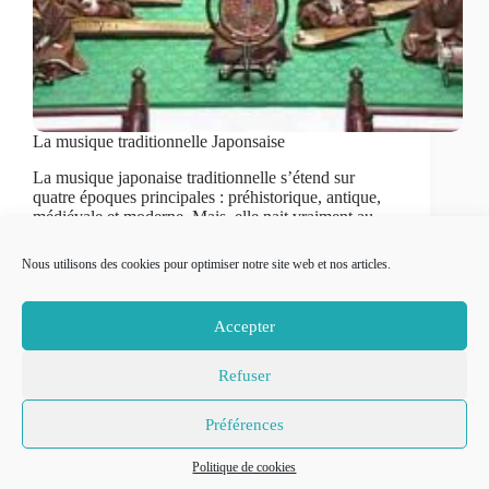
La musique traditionnelle Japonsaise
La musique japonaise traditionnelle s’étend sur
quatre époques principales : préhistorique, antique,
médiévale et moderne. Mais, elle nait vraiment au
cours du Moyen-Age Japonais (de l’époque
Kamakura (1185-1333) à la fin de Muromachi
Nous utilisons des cookies pour optimiser notre site web et nos articles.
(1333-1573)).
Cécilia
15 juin 2022
0 min
Accepter
Refuser
© 2007-2026
Place to Be –
Mentions légales
Préférences
Réalisation
Politique de confidentialité
Thomas
Politique de cookies
Politique de cookies
Grimaud
.