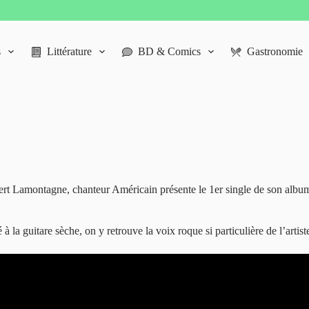
s
Littérature
BD & Comics
Gastronomie
ert Lamontagne, chanteur Américain présente le 1er single de son album e
la guitare sèche, on y retrouve la voix roque si particulière de l’artist