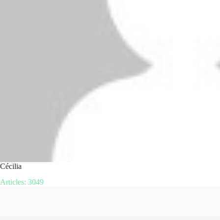
Cécilia
Articles: 3049