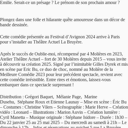
Emilie. Serait-ce un présage ? Le prénom de son prochain amour ?
Plongez dans une folle et hilarante quête amoureuse dans un décor de
bande dessinée.
Cette comédie présentée au Festival d’Avignon 2024 arrive à Paris
pour s’installer au Théâtre Actuel La Bruyère.
Après le succès de Oublie-moi, récompensé par 4 Molières en 2023,
Atelier Théâtre Actuel – fort de 30 Molières depuis 2015 – vous invite
à découvrir sa création 2025. Signé par l’inimitable Gilles Dyrek et mis
en scène par Eric Bu, ce duo de choc, nommé au Molière de la
Meilleure Comédie 2023 pour leur précédent spectacle, revient avec
cette comédie irrésistible. Entre rires et émotions, laissez-vous
embarquer dans ce spectacle surprenant !
Distribution : Grégori Baquet, Mélanie Page, Marine
Dusehu, Stéphane Roux et Etienne Launay – Mise en scène : Éric Bu
– Costumes : Christine Vilers – Scénographie : Marie Herve – Création
vidéo : Leonard – Illustrations : Marion Auvin – Création lumière :
Cyril Manetta – Musique originale : Stéphane Isidore – Durée : 1h30 –
Du 22 janvier 25 au 25 mai 2025 – Du mercredi au samedi à 21h – Le
dimanche à 17h – Infos et réservations au guichet 5 rue La Bruyère