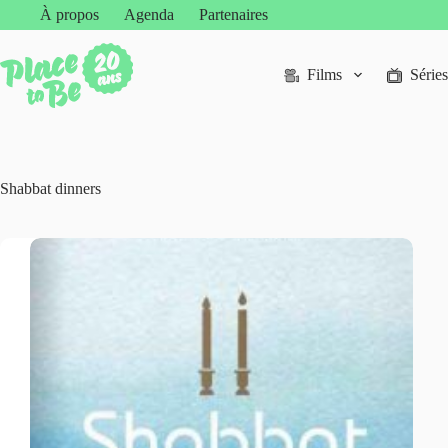
Passer
À propos
Agenda
Partenaires
au
contenu
Films
Séries
Shabbat dinners