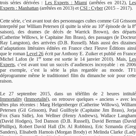
trois séries dérivées :
Les Experts : Miami
(arrêtées en 2012),
Le
Experts : Manhattan
(arrêtées en 2013) et
CSI : Cyber
(2015 – 2017).
Cette série, c’est avant tout des personnages cultes comme Gil Grissom
e
interprété par William Petersen (il quitte la série au 10
épisode de la 8
saison), des drames (le décès de Warrick Brown), des départs
(Catherine Willows, le Capitaine Jim Brass), des passages (le Docteur
Ray Langston), des arrivées (D.B. Russell). Mais aussi des dizaines
d’adaptations littéraires éditées en France chez Fleuve Éditions ainsi
que le roman
Level 26
écrit par Anthony E. Zuiker et publié en Franc
er
Michel Lafon (le 1
tome est sortie le 14 janvier 2010). Mais,
Les
Experts
, c’est avant tout un succès d’audiences incroyable : en 2006
par exemple, c’est la série la plus regardée au monde. TF1
déprogramme même le traditionnel film du dimanche soir pour cette
raison.
Le 27 septembre 2015, dans un téléfilm de 2 heures intitulé
Immortality
(
Immortalité
), on retrouve quelques « anciens » avec le
têtes plus récentes : Marg Helgenberger (Catherine Willows), William
Petersen (Gil Grissom), Paul Guilfoyle (Capitaine Jim Brass), Jorja
Fox (Sara Sidle), Jon Wellner (Henry Andrews), Wallace Langham
(David Hodges), Ted Danson (D.B. Russell), David Berman (David
Phillips), Robert David Hall (Dr. Al Robbins), Eric Szmanda (Greg
Sanders), Elisabeth Harnois (Morgan Brody) et Melinda Clarke (Lady