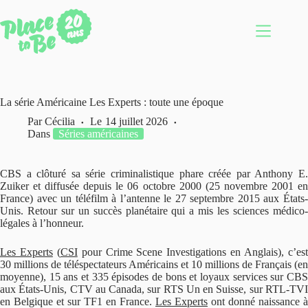
Passer
au
contenu
La série Américaine Les Experts : toute une époque
Par
Cécilia
Le
14 juillet 2026
Dans
Séries américaines
CBS a clôturé sa série criminalistique phare créée par Anthony E.
Zuiker et diffusée depuis le 06 octobre 2000 (25 novembre 2001 en
France) avec un téléfilm à l’antenne le 27 septembre 2015 aux États-
Unis. Retour sur un succès planétaire qui a mis les sciences médico-
légales à l’honneur.
Les Experts
(
CSI
pour Crime Scene Investigations en Anglais), c’es
30 millions de téléspectateurs Américains et 10 millions de Français (en
moyenne), 15 ans et 335 épisodes de bons et loyaux services sur CBS
aux États-Unis, CTV au Canada, sur RTS Un en Suisse, sur RTL-TVI
en Belgique et sur TF1 en France.
Les Experts
ont donné naissance à