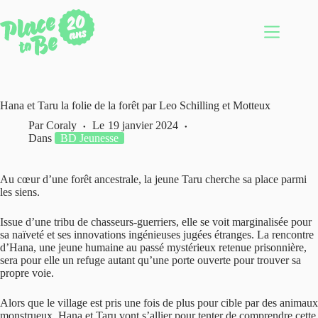
Passer
au
contenu
Hana et Taru la folie de la forêt par Leo Schilling et Motteux
Par
Coraly
Le
19 janvier 2024
Dans
BD Jeunesse
Au cœur d’une forêt ancestrale, la jeune Taru cherche sa place parmi
les siens.
Issue d’une tribu de chasseurs-guerriers, elle se voit marginalisée pour
sa naïveté et ses innovations ingénieuses jugées étranges. La rencontre
d’Hana, une jeune humaine au passé mystérieux retenue prisonnière,
sera pour elle un refuge autant qu’une porte ouverte pour trouver sa
propre voie.
Alors que le village est pris une fois de plus pour cible par des animaux
monstrueux, Hana et Taru vont s’allier pour tenter de comprendre cette