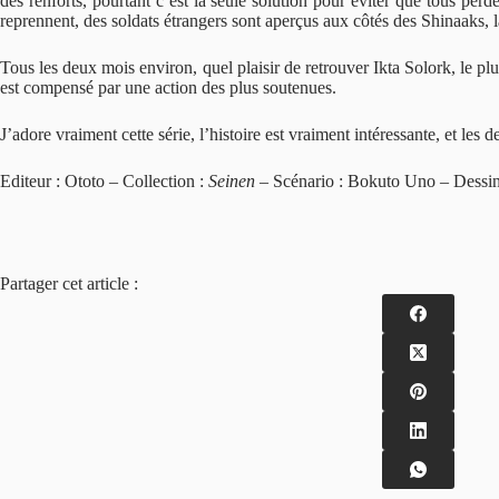
des renforts, pourtant c’est la seule solution pour éviter que tous per
reprennent, des soldats étrangers sont aperçus aux côtés des Shinaaks, l
Tous les deux mois environ, quel plaisir de retrouver Ikta Solork, le plu
est compensé par une action des plus soutenues.
J’adore vraiment cette série, l’histoire est vraiment intéressante, et les 
Editeur : Ototo – Collection :
Seinen
– Scénario : Bokuto Uno – Dessin 
Partager cet article :