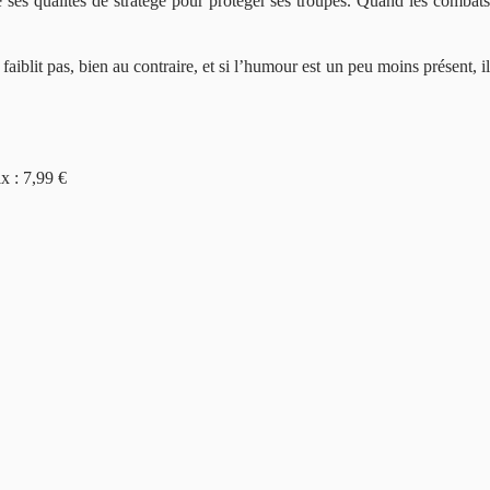
e ses qualités de stratège pour protéger ses troupes. Quand les combats
aiblit pas, bien au contraire, et si l’humour est un peu moins présent, il
x : 7,99 €