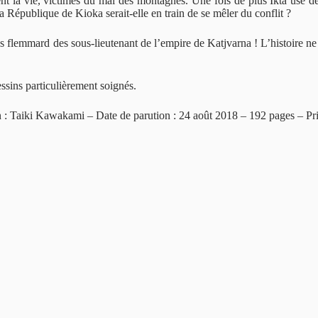
dent la vie, victimes du mal des montagnes. Une fois de plus Ikta use d
a République de Kioka serait-elle en train de se mêler du conflit ?
s flemmard des sous-lieutenant de l’empire de Katjvarna ! L’histoire ne f
dessins particulièrement soignés.
: Taiki Kawakami – Date de parution : 24 août 2018 – 192 pages – Pri