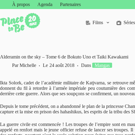
Passer
À propos
Agenda
Partenaires
au
contenu
Films
Séries
Alderamin on the sky – Tome 6 de Bokuto Uno et Taiki Kawakami
Par
Michelle
Le
24 août 2018
Dans
Mangas
Ikta Solork, cadet de l’académie militaire de Katjvarna, se retrouve mê
donnent du fil à retordre à l’armée impériale peu coutumière des com
derrière cette guerre. Alors que ses soupçons se confirment, un nouveau
Depuis le tome précédent, on a abandonné le plan de la princesse Chamil
capture et la mise en prison des hahashikus, les esprits de la tribu des S
La guerre civile est commencée ! Les troupes de l’empire sont en mauva
appelé en renfort mais le jeune officier refuse de lancer ses troupes. I