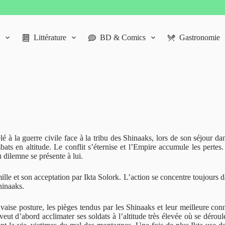
Littérature
BD & Comics
Gastronomie
lé à la guerre civile face à la tribu des Shinaaks, lors de son séjour d
bats en altitude. Le conflit s’éternise et l’Empire accumule les per
 dilemne se présente à lui.
le et son acceptation par Ikta Solork. L’action se concentre toujours d
hinaaks.
ise posture, les pièges tendus par les Shinaaks et leur meilleure conn
l veut d’abord acclimater ses soldats à l’altitude très élevée où se dér