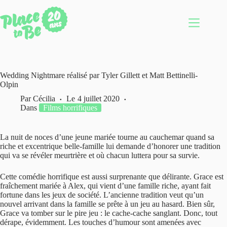
Passer
au
contenu
Wedding Nightmare réalisé par Tyler Gillett et Matt Bettinelli-
Olpin
Par
Cécilia
Le
4 juillet 2020
Dans
Films horrifiques
La nuit de noces d’une jeune mariée tourne au cauchemar quand sa
riche et excentrique belle-famille lui demande d’honorer une tradition
qui va se révéler meurtrière et où chacun luttera pour sa survie.
Cette comédie horrifique est aussi surprenante que délirante. Grace est
fraîchement mariée à Alex, qui vient d’une famille riche, ayant fait
fortune dans les jeux de société. L’ancienne tradition veut qu’un
nouvel arrivant dans la famille se prête à un jeu au hasard. Bien sûr,
Grace va tomber sur le pire jeu : le cache-cache sanglant. Donc, tout
dérape, évidemment. Les touches d’humour sont amenées avec