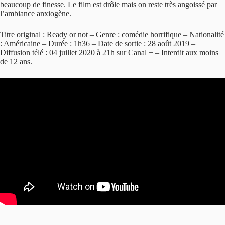
beaucoup de finesse. Le film est drôle mais on reste très angoissé par
l’ambiance anxiogène.
Titre original : Ready or not – Genre : comédie horrifique – Nationalité
: Américaine – Durée : 1h36 – Date de sortie : 28 août 2019 –
Diffusion télé : 04 juillet 2020 à 21h sur Canal + – Interdit aux moins
de 12 ans.