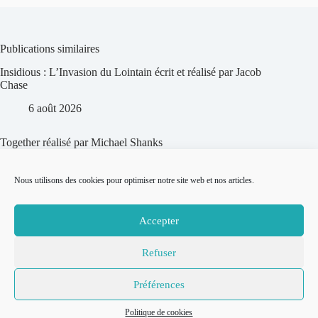
Publications similaires
Insidious : L’Invasion du Lointain écrit et réalisé par Jacob
Chase
6 août 2026
Together réalisé par Michael Shanks
5 août 2026
Nous utilisons des cookies pour optimiser notre site web et nos articles.
Dracula réalisé par Luc Besson
Accepter
5 août 2026
Refuser
© 2007-2026
Place to Be –
Mentions légales
Préférences
Réalisation
Politique de confidentialité
Thomas
Politique de cookies
Politique de cookies