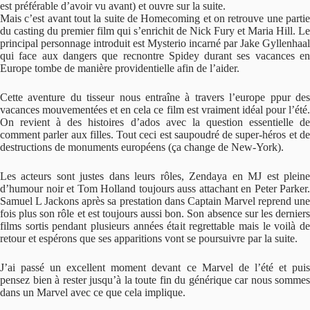
est préférable d’avoir vu avant) et ouvre sur la suite.
Mais c’est avant tout la suite de Homecoming et on retrouve une partie
du casting du premier film qui s’enrichit de Nick Fury et Maria Hill. Le
principal personnage introduit est Mysterio incarné par Jake Gyllenhaal
qui face aux dangers que recnontre Spidey durant ses vacances en
Europe tombe de manière providentielle afin de l’aider.
Cette aventure du tisseur nous entraîne à travers l’europe ppur des
vacances mouvementées et en cela ce film est vraiment idéal pour l’été.
On revient à des histoires d’ados avec la question essentielle de
comment parler aux filles. Tout ceci est saupoudré de super-héros et de
destructions de monuments européens (ça change de New-York).
Les acteurs sont justes dans leurs rôles, Zendaya en MJ est pleine
d’humour noir et Tom Holland toujours auss attachant en Peter Parker.
Samuel L Jackons après sa prestation dans Captain Marvel reprend une
fois plus son rôle et est toujours aussi bon. Son absence sur les derniers
films sortis pendant plusieurs années était regrettable mais le voilà de
retour et espérons que ses apparitions vont se poursuivre par la suite.
J’ai passé un excellent moment devant ce Marvel de l’été et puis
pensez bien à rester jusqu’à la toute fin du générique car nous sommes
dans un Marvel avec ce que cela implique.