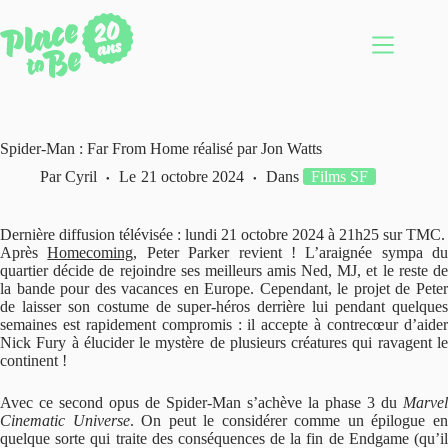
Passer
au
contenu
Spider-Man : Far From Home réalisé par Jon Watts
Par
Cyril
Le
21 octobre 2024
Dans
Films SF
Dernière diffusion télévisée : lundi 21 octobre 2024 à 21h25 sur TMC.
Après
Homecoming
, Peter Parker revient ! L’araignée sympa du
quartier décide de rejoindre ses meilleurs amis Ned, MJ, et le reste de
la bande pour des vacances en Europe. Cependant, le projet de Peter
de laisser son costume de super-héros derrière lui pendant quelques
semaines est rapidement compromis : il accepte à contrecœur d’aider
Nick Fury à élucider le mystère de plusieurs créatures qui ravagent le
continent !
Avec ce second opus de Spider-Man s’achève la phase 3 du
Marvel
Cinematic Universe
. On peut le considérer comme un épilogue e
quelque sorte qui traite des conséquences de la fin de Endgame (qu’il