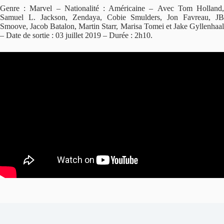
Genre : Marvel – Nationalité : Américaine – Avec Tom Holland,
Samuel L. Jackson, Zendaya, Cobie Smulders, Jon Favreau, JB
Smoove, Jacob Batalon, Martin Starr, Marisa Tomei et Jake Gyllenhaal
– Date de sortie : 03 juillet 2019 – Durée : 2h10.