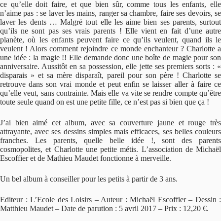
ce qu’elle doit faire, et que bien sûr, comme tous les enfants, elle
n’aime pas : se laver les mains, ranger sa chambre, faire ses devoirs, se
laver les dents … Malgré tout elle les aime bien ses parents, surtout
qu’ils ne sont pas ses vrais parents ! Elle vient en fait d’une autre
planète, où les enfants peuvent faire ce qu’ils veulent, quand ils le
veulent ! Alors comment rejoindre ce monde enchanteur ? Charlotte a
une idée : la magie !! Elle demande donc une boîte de magie pour son
anniversaire. Aussitôt en sa possession, elle jette ses premiers sorts : «
disparais » et sa mère disparaît, pareil pour son père ! Charlotte se
retrouve dans son vrai monde et peut enfin se laisser aller à faire ce
qu’elle veut, sans contrainte. Mais elle va vite se rendre compte qu’être
toute seule quand on est une petite fille, ce n’est pas si bien que ça !
J’ai bien aimé cet album, avec sa couverture jaune et rouge très
attrayante, avec ses dessins simples mais efficaces, ses belles couleurs
franches. Les parents, quelle belle idée !, sont des parents
cosmopolites, et Charlotte une petite métis. L’association de Michaël
Escoffier et de Mathieu Maudet fonctionne à merveille.
Un bel album à conseiller pour les petits à partir de 3 ans.
Editeur : L’Ecole des Loisirs – Auteur : Michaël Escoffier – Dessin :
Matthieu Maudet – Date de parution : 5 avril 2017 – Prix : 12,20 €.