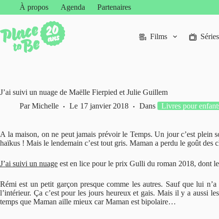
Passer
À propos
Agenda
Partenaires
au
contenu
Films
Séries
J’ai suivi un nuage de Maëlle Fierpied et Julie Guillem
Par
Michelle
Le
17 janvier 2018
Dans
Livres pour enfant
A la maison, on ne peut jamais prévoir le Temps. Un jour c’est plein sol
haïkus ! Mais le lendemain c’est tout gris. Maman a perdu le goût des ch
J’ai suivi un nuage
est en lice pour le prix Gulli du roman 2018, dont le
Rémi est un petit garçon presque comme les autres. Sauf que lui n’a
l’intérieur. Ça c’est pour les jours heureux et gais. Mais il y a aussi 
temps que Maman aille mieux car Maman est bipolaire…