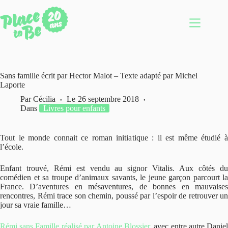
Passer
au
contenu
Sans famille écrit par Hector Malot – Texte adapté par Michel
Laporte
Par
Cécilia
Le
26 septembre 2018
Dans
Livres pour enfants
Tout le monde connait ce roman initiatique : il est même étudié à
l’école.
Enfant trouvé, Rémi est vendu au signor Vitalis. Aux côtés du
comédien et sa troupe d’animaux savants, le jeune garçon parcourt la
France. D’aventures en mésaventures, de bonnes en mauvaises
rencontres, Rémi trace son chemin, poussé par l’espoir de retrouver un
jour sa vraie famille…
Rémi sans Famille
réalisé par Antoine Blossier
, avec entre autre Danie