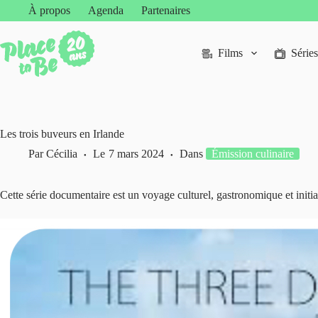
Passer
À propos
Agenda
Partenaires
au
contenu
Films
Séries
Les trois buveurs en Irlande
Par
Cécilia
Le
7 mars 2024
Dans
Émission culinaire
Cette série documentaire est un voyage culturel, gastronomique et initiati