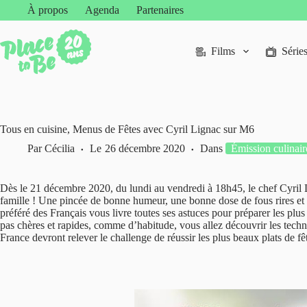
Passer
À propos
Agenda
Partenaires
au
contenu
Films
Série
Tous en cuisine, Menus de Fêtes avec Cyril Lignac sur M6
Par
Cécilia
Le
26 décembre 2020
Dans
Émission culinair
Dès le 21 décembre 2020, du lundi au vendredi à 18h45, le chef Cyril 
famille ! Une pincée de bonne humeur, une bonne dose de fous rires et de
préféré des Français vous livre toutes ses astuces pour préparer les plus 
pas chères et rapides, comme d’habitude, vous allez découvrir les tech
France devront relever le challenge de réussir les plus beaux plats de f