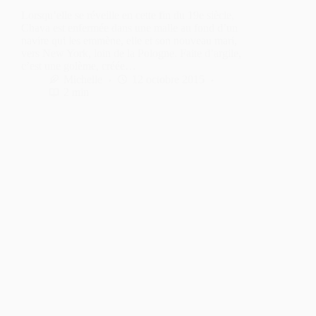
Lorsqu’elle se réveille en cette fin du 19e siècle,
Chava est enfermée dans une malle au fond d’un
navire qui les emmène, elle et son nouveau mari,
vers New York, loin de la Pologne. Faite d’argile,
c’est une golème, créée…
Michelle
12 octobre 2015
2 min