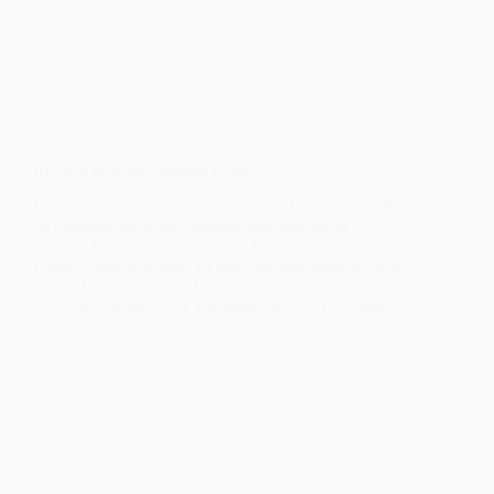
Revival écrit par Stephen King
La foudre est-elle plus puissante que Dieu ? Il a suffi
de quelques jours au charismatique Révérend
Charles Jacobs pour ensorceler les habitants de
Harlow dans le Maine. Et plus que tout autre, le petit
Jamie. Car l’homme et l’enfant…
Cécilia
1 octobre 2015
1 min