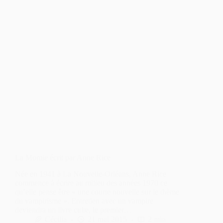
La Momie écrit par Anne Rice
Née en 1941 à La Nouvelle-Orléans, Anne Rice
commence à écrire au milieu des années 1970 ce
qu’elle pense être « une courte nouvelle sur le thème
du vampirisme ». Entretien avec un vampire
deviendra un livre culte, le premier…
Cécilia
21 mai 2015
2 min