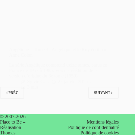
Angélique – Tome 3 : Angélique et le Roy écrit par
Anne Colon
La série Angélique comprend treize tomes, parus en
France de 1957 à 1985. Voici la réédition de la
version d’origine du 3e tome (1959).
Sylvie G.
22 janvier 2015
3 min
PRÉC
SUIVANT
© 2007-2026
Place to Be –
Mentions légales
Réalisation
Politique de confidentialité
Thomas
Politique de cookies