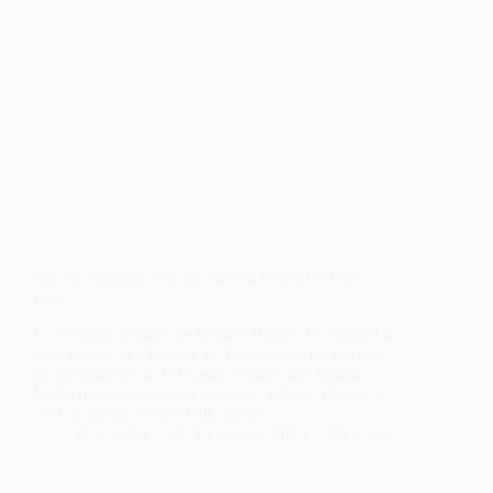
Strictly criminal écrit par Gerard O’neill et Dick
Lehr
La véritable histoire de Whitey Bulger, le criminel le
plus violent de l’histoire de Boston, qui est devenu
un informateur du FBI pour détruire une famille
Mafia qui menaçait son territoire. Whitey Bulger, le
chef du gangs Winter Hill, auteur…
Cécilia
15 octobre 2015
2 min