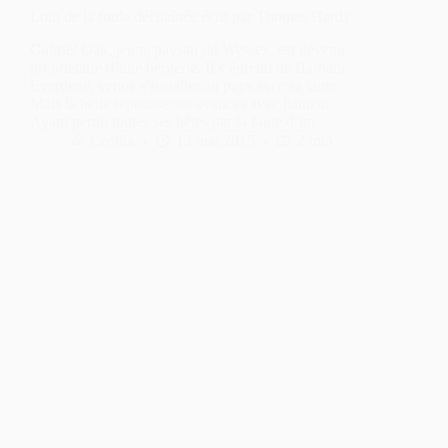
Loin de la foule déchaînée écrit par Thomas Hardy
Gabriel Oak, jeune paysan du Wessex, est devenu
propriétaire d’une bergerie. Il s’éprend de Barbara
Everdene, venue s’installer au pays avec sa tante.
Mais la belle repousse ses avances avec hauteur.
Ayant perdu toutes ses bêtes par la faute d’un…
Cécilia
13 mai 2015
2 min