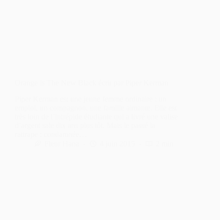
Orange is The New Black écrit par Piper Kerman
Piper Kerman est une jeune femme ordinaire : un
emploi, un compagnon, une famille aimante. Elle est
très loin de l’intrépide étudiante qui a livré une valise
d’argent sale dix ans plus tôt. Mais le passé la
rattrape : condamnée…
Fleur Hana
4 juin 2015
2 min