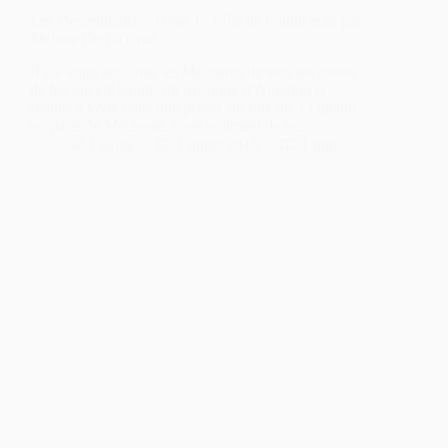
Les Descendants – Tome 1 : L’île de l’oubli écrit par
Melissa De La Cruz
Il y a vingt ans, tous les Méchants de tous les contes
de fée ont été bannis du royaume d’Auradon et
réduits à vivre dans une prison sur une île. Et quand
on parle de Méchants, c’est vraiment de la…
Cécilia
1 juillet 2015
1 min