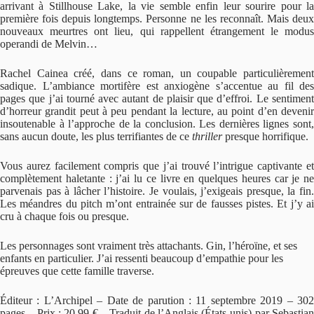
arrivant à Stillhouse Lake, la vie semble enfin leur sourire pour la
première fois depuis longtemps. Personne ne les reconnaît. Mais deux
nouveaux meurtres ont lieu, qui rappellent étrangement le modus
operandi de Melvin…
Rachel Cainea créé, dans ce roman, un coupable particulièrement
sadique. L’ambiance mortifère est anxiogène s’accentue au fil des
pages que j’ai tourné avec autant de plaisir que d’effroi. Le sentiment
d’horreur grandit peut à peu pendant la lecture, au point d’en devenir
insoutenable à l’approche de la conclusion. Les dernières lignes sont,
sans aucun doute, les plus terrifiantes de ce
thriller
presque horrifique.
Vous aurez facilement compris que j’ai trouvé l’intrigue captivante et
complètement haletante : j’ai lu ce livre en quelques heures car je ne
parvenais pas à lâcher l’histoire. Je voulais, j’exigeais presque, la fin.
Les méandres du pitch m’ont entrainée sur de fausses pistes. Et j’y ai
cru à chaque fois ou presque.
Les personnages sont vraiment très attachants. Gin, l’héroïne, et ses
enfants en particulier. J’ai ressenti beaucoup d’empathie pour les
épreuves que cette famille traverse.
Éditeur : L’Archipel – Date de parution : 11 septembre 2019 – 302
pages – Prix : 20,99 € – Traduit de l’Anglais (États-unis) par Sebastian