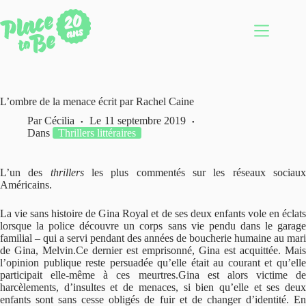
Passer
au
contenu
L’ombre de la menace écrit par Rachel Caine
Par
Cécilia
Le
11 septembre 2019
Dans
Thrillers littéraires
L’un des
thrillers
les plus commentés sur les réseaux sociau
Américains.
La vie sans histoire de Gina Royal et de ses deux enfants vole en éclats
lorsque la police découvre un corps sans vie pendu dans le garage
familial – qui a servi pendant des années de boucherie humaine au mari
de Gina, Melvin.Ce dernier est emprisonné, Gina est acquittée. Mais
l’opinion publique reste persuadée qu’elle était au courant et qu’elle
participait elle-même à ces meurtres.Gina est alors victime de
harcèlements, d’insultes et de menaces, si bien qu’elle et ses deux
enfants sont sans cesse obligés de fuir et de changer d’identité. En