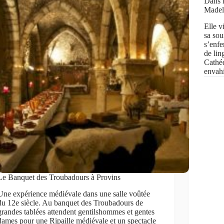
Dans 
Madele
Elle v
sa sou
s’enfe
de lin
Cathéd
envahi
Le Banquet des Troubadours à Provins
Une expérience médiévale dans une salle voûtée
du 12e siècle. Au banquet des Troubadours de
grandes tablées attendent gentilshommes et gentes
dames pour une Ripaille médiévale et un spectacle