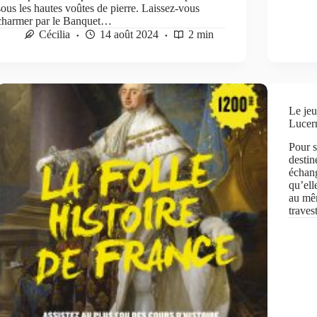
sous les hautes voûtes de pierre. Laissez-vous
charmer par le Banquet…
Cécilia
14 août 2024
2 min
Le jeu
Lucern
Pour s
destin
échang
qu’ell
au mêm
traves