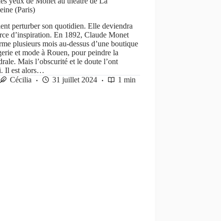
les yeux de Monet au théâtre de La
ine (Paris)
ient perturber son quotidien. Elle deviendra
rce d’inspiration. En 1892, Claude Monet
rme plusieurs mois au-dessus d’une boutique
gerie et mode à Rouen, pour peindre la
rale. Mais l’obscurité et le doute l’ont
. Il est alors…
Cécilia
31 juillet 2024
1 min