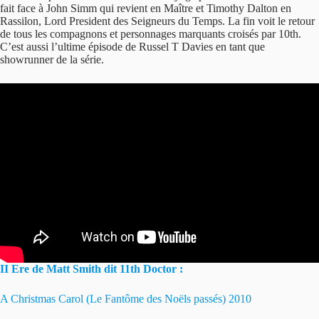
fait face à John Simm qui revient en Maître et Timothy Dalton en
Rassilon, Lord President des Seigneurs du Temps. La fin voit le retour
de tous les compagnons et personnages marquants croisés par 10th.
C’est aussi l’ultime épisode de Russel T Davies en tant que
showrunner de la série.
II Ere de Matt Smith dit 11th Doctor :
A Christmas Carol (Le Fantôme des Noëls passés) 2010