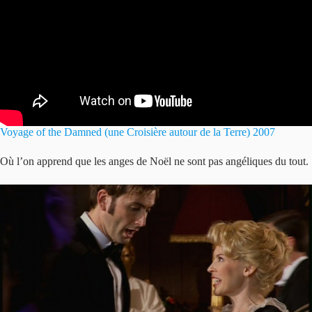
Voyage of the Damned (une Croisière autour de la Terre) 2007
Où l’on apprend que les anges de Noël ne sont pas angéliques du tout.