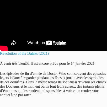
Revolution of the Daleks (2021)
er
A venir très bientôt. Il est encore prévu pour le 1
janvier 2021.
Les épisodes de fin d’année de Doctor Who sont souvent des épisodes
légers idéaux à regarder pendant les fêtes et jouant avec les symboles
de ces dernières. Dans le même temps ils sont aussi devenus les climax
des Docteurs et le moment où ils font leurs adieux, des instants pleins
d’émotions qui les rendent indispensables à voir et un rendez vous
annuel à ne pas rater.