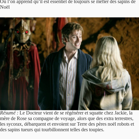
Où l’on apprend qu’il est essentiel de toujours se méfier des sapins de
Noël
Résumé :
Le Docteur vient de se régénérer et squatte chez Jackie, la
mère de Rose sa compagne de voyage, alors que des extra terrestres,
les sycorax, débarquent et envoient sur Terre des pères noël robots et
des sapins tueurs qui tourbillonnent telles des toupies.