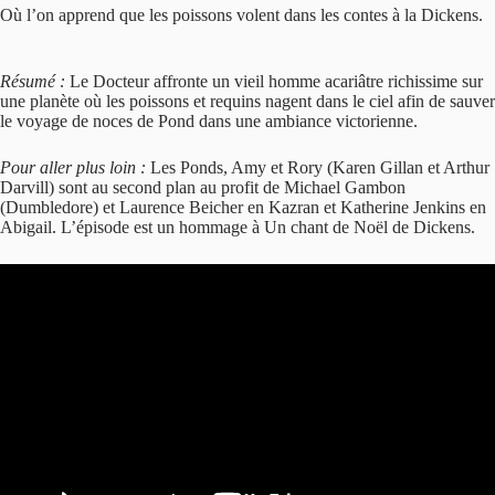
Où l’on apprend que les poissons volent dans les contes à la Dickens.
Résumé :
Le Docteur affronte un vieil homme acariâtre richissime sur
une planète où les poissons et requins nagent dans le ciel afin de sauver
le voyage de noces de Pond dans une ambiance victorienne.
Pour aller plus loin :
Les Ponds, Amy et Rory (Karen Gillan et Arthur
Darvill) sont au second plan au profit de Michael Gambon
(Dumbledore) et Laurence Beicher en Kazran et Katherine Jenkins en
Abigail. L’épisode est un hommage à Un chant de Noël de Dickens.