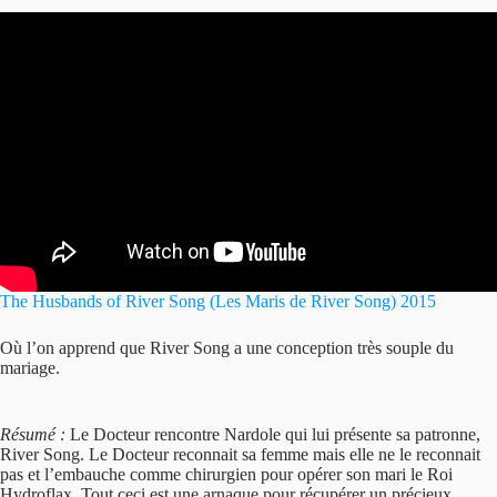
The Husbands of River Song (Les Maris de River Song) 2015
Où l’on apprend que River Song a une conception très souple du
mariage.
Résumé :
Le Docteur rencontre Nardole qui lui présente sa patronne,
River Song. Le Docteur reconnait sa femme mais elle ne le reconnait
pas et l’embauche comme chirurgien pour opérer son mari le Roi
Hydroflax. Tout ceci est une arnaque pour récupérer un précieux