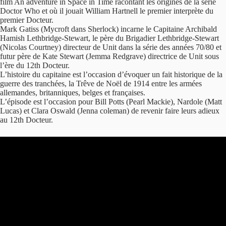
film An adventure in Space in Time racontant les origines de la série
Doctor Who et où il jouait William Hartnell le premier interprète du
premier Docteur.
Mark Gatiss (Mycroft dans Sherlock) incarne le Capitaine Archibald
Hamish Lethbridge-Stewart, le père du Brigadier Lethbridge-Stewart
(Nicolas Courtney) directeur de Unit dans la série des années 70/80 et
futur père de Kate Stewart (Jemma Redgrave) directrice de Unit sous
l’ère du 12th Docteur.
L’histoire du capitaine est l’occasion d’évoquer un fait historique de la
guerre des tranchées, la Trêve de Noël de 1914 entre les armées
allemandes, britanniques, belges et françaises.
L’épisode est l’occasion pour Bill Potts (Pearl Mackie), Nardole (Matt
Lucas) et Clara Oswald (Jenna coleman) de revenir faire leurs adieux
au 12th Docteur.