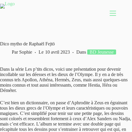
Passer
au
contenu
Dico mytho de Raphaël Fejtö
Par
Sophie
Le
10 avril 2023
Dans
BD Jeunesse
Dans la série Les p’tits dicos, voici une présentation pour devenir
incollable sur les déesses et les dieux de l’Olympe. Il y en a de très
connus tels Apollon, Athéna, Hermès, Zeus, mais aussi quelques-uns
moins connus et tout aussi intéressants, comme Hestia, Héra ou
Déméter.
C’est bien un dictionnaire, on passe d’Aphrodite à Zeus en égrainant
tous les dieux grecs de l’Olympe et leurs caractéristiques ou pouvoirs
magiques. C’est simplifié pour tenir sur une petite page, les dessins
sont colorés et ressemblent fortement à ceux d’Alex Sanders ou Nadja,
mais c’est efficace. L’album se termine avec une double page qui
récapitule tous les dessins pour s’entrainer à retrouver qui est qui, en