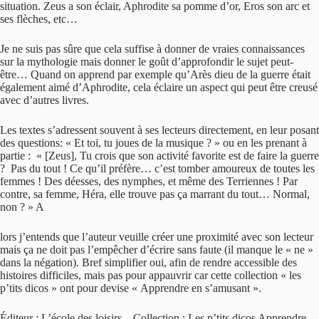
situation. Zeus a son éclair, Aphrodite sa pomme d’or, Eros son arc et
ses flèches, etc…
Je ne suis pas sûre que cela suffise à donner de vraies connaissances
sur la mythologie mais donner le goût d’approfondir le sujet peut-
être… Quand on apprend par exemple qu’Arès dieu de la guerre était
également aimé d’Aphrodite, cela éclaire un aspect qui peut être creusé
avec d’autres livres.
Les textes s’adressent souvent à ses lecteurs directement, en leur posant
des questions: « Et toi, tu joues de la musique ? » ou en les prenant à
partie : « [Zeus], Tu crois que son activité favorite est de faire la guerre
? Pas du tout ! Ce qu’il préfère… c’est tomber amoureux de toutes les
femmes ! Des déesses, des nymphes, et même des Terriennes ! Par
contre, sa femme, Héra, elle trouve pas ça marrant du tout… Normal,
non ? » A
lors j’entends que l’auteur veuille créer une proximité avec son lecteur
mais ça ne doit pas l’empêcher d’écrire sans faute (il manque le « ne »
dans la négation). Bref simplifier oui, afin de rendre accessible des
histoires difficiles, mais pas pour appauvrir car cette collection « les
p’tits dicos » ont pour devise « Apprendre en s’amusant ».
Éditeur : L’école des loisirs – Collection : Les p’tits dicos Apprendre