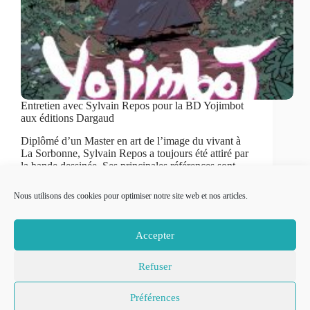
Entretien avec Sylvain Repos pour la BD Yojimbot
aux éditions Dargaud
Diplômé d’un Master en art de l’image du vivant à
La Sorbonne, Sylvain Repos a toujours été attiré par
la bande dessinée. Ses principales références sont
Katsuhiro Otomo, Moebius mais aussi des artistes
plus contemporains comme Rick Remender et
Nous utilisons des cookies pour optimiser notre site web et nos articles.
Brian…
Cécilia
27 février 2021
2 min
Accepter
Refuser
© 2007-2026
Place to Be –
Mentions légales
Préférences
Réalisation
Politique de confidentialité