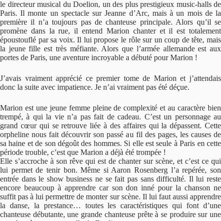
le directeur musical du Doelion, un des plus prestigieux music-halls de
Paris. Il monte un spectacle sur Jeanne d’Arc, mais à un mois de la
première il n’a toujours pas de chanteuse principale. Alors qu’il se
promène dans la rue, il entend Marion chanter et il est totalement
époustouflé par sa voix. Il lui propose le rôle sur un coup de tête, mais
la jeune fille est très méfiante. Alors que l’armée allemande est aux
portes de Paris, une aventure incroyable a débuté pour Marion !
J’avais vraiment apprécié ce premier tome de Marion et j’attendais
donc la suite avec impatience. Je n’ai vraiment pas été déçue.
Marion est une jeune femme pleine de complexité et au caractère bien
trempé, à qui la vie n’a pas fait de cadeau. C’est un personnage au
grand cœur qui se retrouve liée à des affaires qui la dépassent. Cette
orpheline nous fait découvrir son passé au fil des pages, les causes de
sa haine et de son dégoût des hommes. Si elle est seule à Paris en cette
période trouble, c’est que Marion a déjà été trompée !
Elle s’accroche à son rêve qui est de chanter sur scène, et c’est ce qui
lui permet de tenir bon. Même si Aaron Rosenberg l’a repérée, son
entrée dans le show business ne se fait pas sans difficulté. Il lui reste
encore beaucoup à apprendre car son don inné pour la chanson ne
suffit pas à lui permettre de monter sur scène. Il lui faut aussi apprendre
la danse, la prestance… toutes les caractéristiques qui font d’une
chanteuse débutante, une grande chanteuse prête à se produire sur une