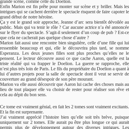
grande scène, comme celle du Doelion.
Enfin Marion est fin prête pour monter sur scène et y briller. Mais les
intrigues qui se cachent derrière le spectacle risquent de faire capoter le
grand début de notre héroïne.
Ça y est le grand soir approche, Jeanne d’arc sera bientôt dévoilée au
public. Mais qui va tenir le rôle ? Car aucune actrice n’a été annoncée
sur le flyer du spectacle. S’agit-il seulement d’un coup de pub ? Est-ce
que cela ne cacherait pas quelque chose d’autre ?
Marion fait aussi une rencontre bien singulière, celle d’une fille qui lui
ressemble beaucoup et qui, elle le découvrira plus tard, se nomme
Esperanza. Les deux jeunes filles sont plus proches qu’elles ne le
pensent. Le lecteur découvre aussi ce que cache Aaron, quelle est la
triste réalité qui va frapper le Doelion. La guerre se rapproche, elle
n’est plus très loin de Paris. Le fils du propriétaire du Doelion a quant à
lui d’autres projets pour la salle de spectacle dont il veut se servir de
couverture au grand désespoir de son père mourant.
Marion va elle aussi découvrir que Aaron lui cache des choses mais au
lieu de tout plaquer elle va choisir de rester pour réaliser son rêve et
cela au dépit du bon sens.
Ce tome est vraiment génial, en fait les 2 tomes sont vraiment excitants.
Et la fin est surprenante.
J’ai vraiment apprécié l’histoire bien qu’elle soit très brève, puisque
uniquement sur 2 tomes. Elle aurait pu être plus longue ce qui aurait
permis plus de développement autour des diverses intrigues. Les