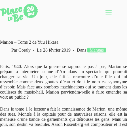
Passer
au
contenu
Marion – Tome 2 de Yuu Hikasa
Par
Coraly
Le
28 février 2019
Dans
Mangas
Paris, 1940. Alors que la guerre se rapproche pas à pas, Marion se
prépare à interpréter Jeanne d’Arc dans un spectacle qui pourrait
changer sa vie. Un jour, elle fait la rencontre d’une fille qui lui
ressemble comme deux gouttes d’eau et dont le nom est synonyme
d’espoir. Mais face aux sombres machinations qui se trament dans les
coulisses du music-hall, Marion parviendra-t-elle à faire entendre sa
voix au public ?
Dans le tome 1 le lecteur a fait la connaissance de Marion, une môme
des rues. Montée à la capitale pour de mauvaises raisons, elle est la
meneuse d’une bande de garnements qui détrousse les gens. Mais un
jour, son destin va basculer. Aaron Rosenberg est compositeur et il est