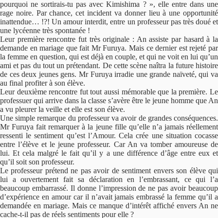
pourquoi ne sortirais-tu pas avec Kimishima ? », elle entre dans une
rage noire. Par chance, cet incident va donner lieu à une opportunité
inattendue… !?! Un amour interdit, entre un professeur pas très doué et
une lycéenne très spontanée !
Leur première rencontre fut très originale : An assiste par hasard à la
demande en mariage que fait Mr Furuya. Mais ce dernier est rejeté par
la femme en question, qui est déjà en couple, et qui ne voit en lui qu’un
ami et pas du tout un prétendant. De cette scène naîtra la future histoire
de ces deux jeunes gens. Mr Furuya irradie une grande naïveté, qui va
au final profiter à son élève.
Leur deuxième rencontre fut tout aussi mémorable que la première. Le
professuer qui arrive dans la classe s’avère être le jeune homme que An
a vu pleurer la veille et elle est son élève.
Une simple remarque du professeur va avoir de grandes conséquences.
Mr Furuya fait remarquer à la jeune fille qu’elle n’a jamais réellement
ressenti le sentiment qu’est l’Amour. Cela crée une situation cocasse
entre l’élève et le jeune professeur. Car An va tomber amoureuse de
lui. Et cela malgré le fait qu’il y a une différence d’âge entre eux et
qu’il soit son professeur.
Le professeur prétend ne pas avoir de sentiment envers son élève qui
lui a ouvertement fait sa déclaration en l’embrassant, ce qui l’a
beaucoup embarrassé. Il donne l’impression de ne pas avoir beaucoup
d’expérience en amour car il n’avait jamais embrassé la femme qu’il a
demandée en mariage. Mais ce manque d’intérêt affiché envers An ne
cache-t-il pas de réels sentiments pour elle ?