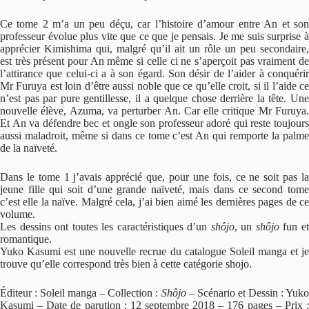
Ce tome 2 m’a un peu déçu, car l’histoire d’amour entre An et son
professeur évolue plus vite que ce que je pensais. Je me suis surprise à
apprécier Kimishima qui, malgré qu’il ait un rôle un peu secondaire,
est très présent pour An même si celle ci ne s’aperçoit pas vraiment de
l’attirance que celui-ci a à son égard. Son désir de l’aider à conquérir
Mr Furuya est loin d’être aussi noble que ce qu’elle croit, si il l’aide ce
n’est pas par pure gentillesse, il a quelque chose derrière la tête. Une
nouvelle élève, Azuma, va perturber An. Car elle critique Mr Furuya.
Et An va défendre bec et ongle son professeur adoré qui reste toujours
aussi maladroit, même si dans ce tome c’est An qui remporte la palme
de la naïveté.
Dans le tome 1 j’avais apprécié que, pour une fois, ce ne soit pas la
jeune fille qui soit d’une grande naïveté, mais dans ce second tome
c’est elle la naïve. Malgré cela, j’ai bien aimé les dernières pages de ce
volume.
Les dessins ont toutes les caractéristiques d’un
shôjo
, un
shôjo
fun e
romantique.
Yuko Kasumi est une nouvelle recrue du catalogue Soleil manga et je
trouve qu’elle correspond très bien à cette catégorie shojo.
Éditeur : Soleil manga – Collection :
Shôjo
– Scénario et Dessin : Yuk
Kasumi – Date de parution : 12 septembre 2018 – 176 pages – Prix :