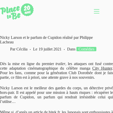
Passer
au
contenu
Nicky Larson et le parfum de Cupidon réalisé par Philippe
Lacheau
Par
Cécilia
Le
19 juillet 2021
Dans
Comédies
Dès la mise en ligne du premier
trailer
, les attaques ont fusé contr
cette adaptation cinématographique du célèbre manga
City Hunter
Pour les fans, comme pour la génération Club Dorothée dont je fais
partie, ce film est à priori, une attente grave à nos souvenirs.
Nicky Larson est le meilleur des gardes du corps, un détective privé
hors-pair. Il est appelé pour une mission à hauts risques : récupérer le
parfum de Cupidon, un parfum qui rendrait irrésistible celui qui
l’utilise…
Même si, d’après un article de hitek.fr, les Japonais sont enthousiastes à