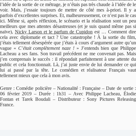
l’idée de la sortie de ce métrage, je n’étais pas très chaude à l’idée de le
voir. Mais, j’essaie toujours de mettre de côté mes à-priori. Il y a
parfois d’excellentes surprises. Et, malheureusement, ce n’est pas le cas
ici. Même si, après réflexion, le scénario et la réalisation sont un peu
meilleurs que mes attentes désastreuses (et je suis quand même pas si
naïve),
Nicky Larson et le parfum de Cupidon
est … Comment dire
cela avec diplomatie et tact ? Une catastrophe ! À la sortie du film,
j’étais tellement désespérée que j’étais à cours d’argument autre qu’un
vague «
C’était complètement naze !
» J’entends bien que Philipp
Lacheau a ses fans. Son travail précédent ne me convenait pas. Mais
j’en comprenais le succès : il répondait parfaitement à une attente du
public et cela fonctionnait. Là, j’ai juste envie de lui demander ce qui
lui ai passé par la tête. Le comédien et réalisateur Français vaut
tellement mieux que cela à mon avis.
Genre : Comédie policière – Nationalité : Française – Date de sortie :
06 février 2019 – Durée : 1h31 – Avec Philippe Lacheau, Élodie
Fontan et Tarek Boudali – Distributeur : Sony Pictures Releasing
France.