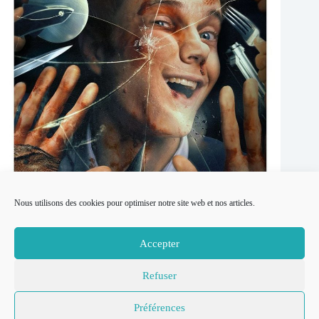
Nous utilisons des cookies pour optimiser notre site web et nos articles.
Novocaine réalisé par Dan Berk et Robert Olsen
Accepter
26 mars 2025
Refuser
© 2007-2026
Place to Be –
Mentions légales
Préférences