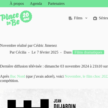
Passer
À propos
Agenda
Partenaires
au
contenu
Films
Séries
Novembre réalisé par Cédric Jimenez
Par
Cécilia
Le
7 février 2025
Dans
Films dramatiques
Dernière diffusion télévisée : dimanche 03 novembre 2024 à 21h10 sur
Après
Bac Nord
(que j’avais adoré), voici
Novembre, le film choc 202
compétition.