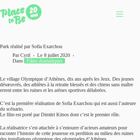
Passer
au
contenu
Park réalisé par Sofia Exarchou
Par
Cyril
Le
8 juillet 2020
Dans
Films dramatiques
Le village Olympique d’Athènes, dix ans après les Jeux. Des jeunes
désœuvrés, des athlètes à la retraite blessés et des chiens sans maître
errent entre les ruines et les arènes sportives délabrées.
C’est la première réalisation de Sofia Exarchou qui est aussi l’auteure
du scénario.
Le film est porté par Dimitri Kitsos dont c’est le premier rôle.
La réalisatrice s’est attachée à s’entourer d’acteurs amateurs pour
raconter l’histoire de cette jeunesse en perdition au milieu des ruines
des installations olympique des olympiades d’Athènes.