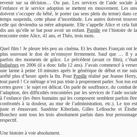
revenir sur sa décision… Ou pas. Les services de l’aide sociale à
l’enfance et le service adoption se mettent en mouvement. Les uns
doivent s’occuper du bébé, le porter (au sens plein du terme) dans ce
temps suspendu, cette phase d’incertitude. Les autres doivent trouver
celle qui deviendra sa mère adoptante. Elle s’appelle Alice et cela fait
dix ans qu’elle se bat pour avoir un enfant.
Pupille
est l’histoire de l
rencontre entre Alice, 41 ans, et Théo, trois mois.
Quel film ! Je pleure très peu au cinéma. Et les drames Français ont le
plus souveant le don de m’ennuyer fermement. Sauf que … Il y a
parfois des moments de grâce. Le précédent (avant ce film), c’était
Indigènes
en 2006 (il a donc fallu 12 ans). J’avais commencé à verser
une larme à peine 10 minutes après le générique de début et me suis
arrêté plus d’heure après la fin. Pour
Pupille
réalisé par Jeanne Herry
tout pareil ! Ce métrage n’est pas triste à proprement parler. Son ton est
certes grave : le sujet est délicat. On parle de souffrance, du combat de
l’adaption, des difficultés rencontrées par les services de l’aide sociale
à l’enfance (les êtres humains qui les composent semblent parfois être
confrontés à la douleur, au mur de l’administration, etc.). Le ton est
juste et émouvant. Sandrine Kiberlain, Gilles Lellouche et Élodie
Bouchez sont tous les trois absolument parfais dans leur personnage
respectif.
Une histoire à voir absolument.