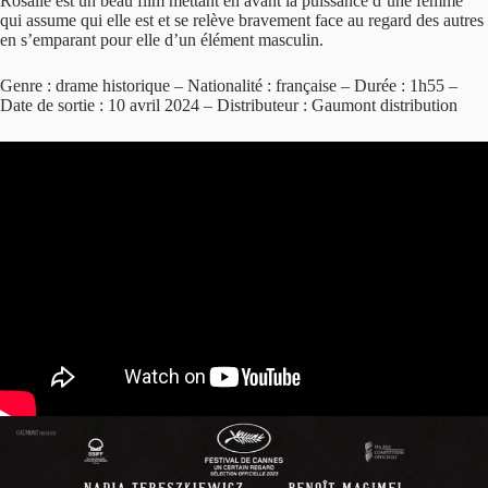
Rosalie est un beau film mettant en avant la puissance d’une femme
qui assume qui elle est et se relève bravement face au regard des autres
en s’emparant pour elle d’un élément masculin.
Genre : drame historique – Nationalité : française – Durée : 1h55 –
Date de sortie : 10 avril 2024 – Distributeur : Gaumont distribution