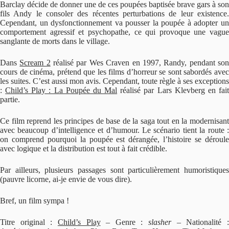
Barclay décide de donner une de ces poupées baptisée brave gars à son
fils Andy le consoler des récentes perturbations de leur existence.
Cependant, un dysfonctionnement va pousser la poupée à adopter un
comportement agressif et psychopathe, ce qui provoque une vague
sanglante de morts dans le village.
Dans
Scream 2
réalisé par Wes Craven en 1997, Randy, pendant so
cours de cinéma, prétend que les films d’horreur se sont sabordés avec
les suites. C’est aussi mon avis. Cependant, toute règle à ses exceptions
:
Child’s Play : La Poupée du Mal
réalisé par Lars Klevberg en fai
partie.
Ce film reprend les principes de base de la saga tout en la modernisant
avec beaucoup d’intelligence et d’humour. Le scénario tient la route :
on comprend pourquoi la poupée est dérangée, l’histoire se déroule
avec logique et la distribution est tout à fait crédible.
Par ailleurs, plusieurs passages sont particulièrement humoristiques
(pauvre licorne, ai-je envie de vous dire).
Bref, un film sympa !
Titre original :
Child’s Play
– Genre :
slasher
– Nationalité 