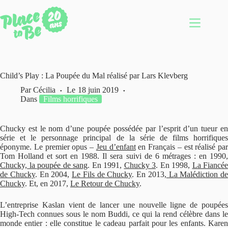
Passer
au
contenu
Child’s Play : La Poupée du Mal réalisé par Lars Klevberg
Par
Cécilia
Le
18 juin 2019
Dans
Films horrifiques
Chucky est le nom d’une poupée possédée par l’esprit d’un tueur en
série et le personnage principal de la série de films horrifiques
éponyme. Le premier opus –
Jeu d’enfant
en Français – est réalisé par
Tom Holland et sort en 1988. Il sera suivi de 6 métrages : en 1990,
Chucky, la poupée de sang
. En 1991,
Chucky 3
. En 1998,
La Fiancée
de Chucky
. En 2004,
Le Fils de Chucky
. En 2013,
La Malédiction de
Chucky
. Et, en 2017,
Le Retour de Chucky
.
L’entreprise Kaslan vient de lancer une nouvelle ligne de poupées
High-Tech connues sous le nom Buddi, ce qui la rend célèbre dans le
monde entier : elle constitue le cadeau parfait pour les enfants. Karen