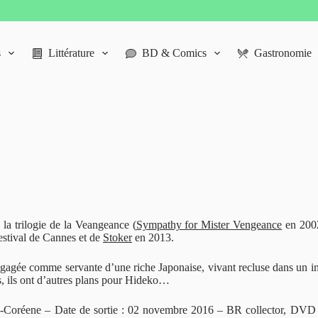
s
Littérature
BD & Comics
Gastronomie
 la trilogie de la Veangeance (
Sympathy for Mister Vengeance
en 200
Festival de Cannes et de
Stoker
en 2013.
ngagée comme servante d’une riche Japonaise, vivant recluse dans un 
s, ils ont d’autres plans pour Hideko…
d-Coréene – Date de sortie : 02 novembre 2016 – BR collector, DVD