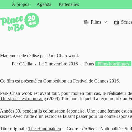
Passer
À propos
Agenda
Partenaires
au
contenu
Films
Série
Mademoiselle réalisé par Park Chan-wook
Par
Cécilia
Le
2 novembre 2016
Dans
Films horrifiques
Ce film est présenté en Compétition au Festival de Cannes 2016.
Park Chan-wook est avant tout, pour moi en tout cas, le réalisateur de
Thirst, ceci est mon sang
(2009), film pour lequel il a reçu un prix au 
Années 30, pendant la colonisation Japonaise. Une jeune femme est e
secret. Avec l’aide d’un escroc se faisant passer pour un comte Japonai
Titre original :
The Handmaiden
– Genre :
thriller
– Nationalité : Su