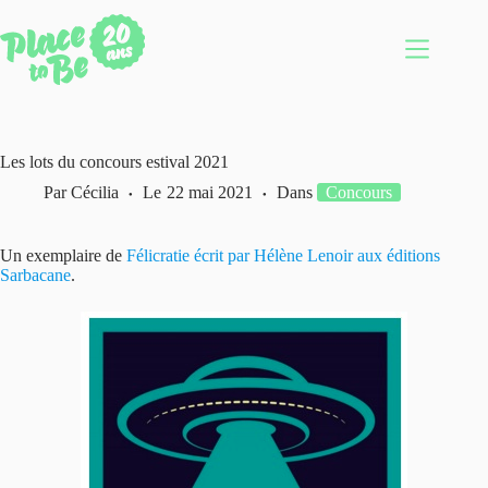
Passer
au
contenu
Les lots du concours estival 2021
Par
Cécilia
Le
22 mai 2021
Dans
Concours
Un exemplaire de
Félicratie écrit par Hélène Lenoir aux éditions
Sarbacane
.