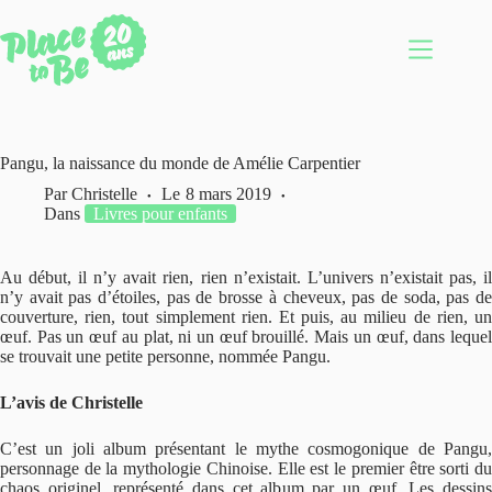
Passer
au
contenu
Pangu, la naissance du monde de Amélie Carpentier
Par
Christelle
Le
8 mars 2019
Dans
Livres pour enfants
Au début, il n’y avait rien, rien n’existait. L’univers n’existait pas, il
n’y avait pas d’étoiles, pas de brosse à cheveux, pas de soda, pas de
couverture, rien, tout simplement rien. Et puis, au milieu de rien, un
œuf. Pas un œuf au plat, ni un œuf brouillé. Mais un œuf, dans lequel
se trouvait une petite personne, nommée Pangu.
L’avis de Christelle
C’est un joli album présentant le mythe cosmogonique de Pangu,
personnage de la mythologie Chinoise. Elle est le premier être sorti du
chaos originel, représenté dans cet album par un œuf. Les dessins