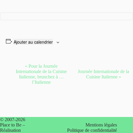
Ajouter au calendrier
N
«
Pour la Journée
a
Internationale de la Cuisine
Journée Internationale de la
v
Italienne, brunchez à …
Cuisine Italienne
»
i
l’Italienne
g
a
t
i
o
n
É
© 2007-2026
v
Place to Be –
Mentions légales
è
Réalisation
Politique de confidentialité