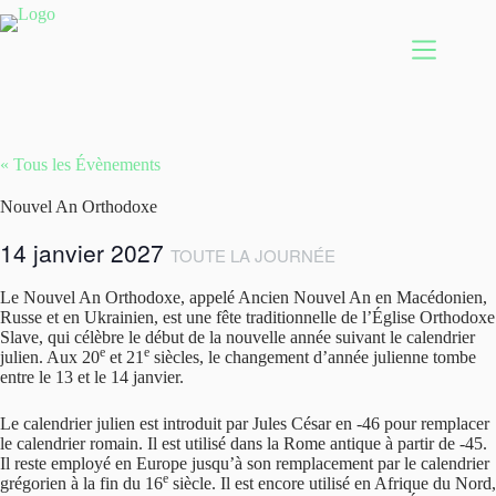
Passer
au
contenu
« Tous les Évènements
Nouvel An Orthodoxe
14 janvier 2027
TOUTE LA JOURNÉE
Le Nouvel An Orthodoxe, appelé Ancien Nouvel An en Macédonien,
Russe et en Ukrainien, est une fête traditionnelle de l’Église Orthodoxe
Slave, qui célèbre le début de la nouvelle année suivant le calendrier
e
e
julien. Aux 20
et 21
siècles, le changement d’année julienne tombe
entre le 13 et le 14 janvier.
Le calendrier julien est introduit par Jules César en -46 pour remplacer
le calendrier romain. Il est utilisé dans la Rome antique à partir de -45.
Il reste employé en Europe jusqu’à son remplacement par le calendrier
e
grégorien à la fin du 16
siècle. Il est encore utilisé en Afrique du Nord,